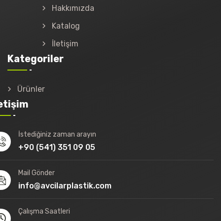
Hakkımızda
Katalog
İletişim
Kategoriler
Ürünler
letişim
İstediğiniz zaman arayın
+90 (541) 351 09 05
Mail Gönder
info@avcilarplastik.com
Çalışma Saatleri