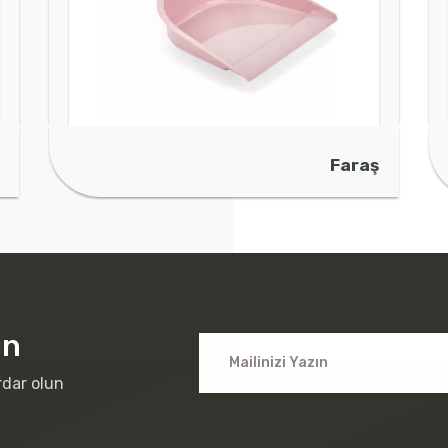
Faraş
ın
rdar olun