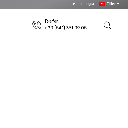
Diller
İK
İLETIŞIM
Telefon
+90 (541) 351 09 05