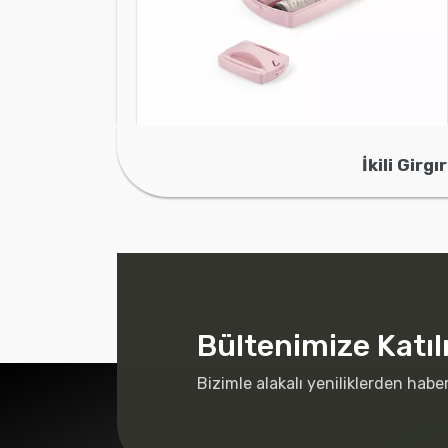
İkili Girgır
Bültenimize Katıl
Bizimle alakalı yeniliklerden habe