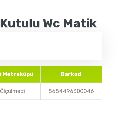
 Kutulu Wc Matik
li Metreküpü
Barkod
Ölçülmedi
8684496300046