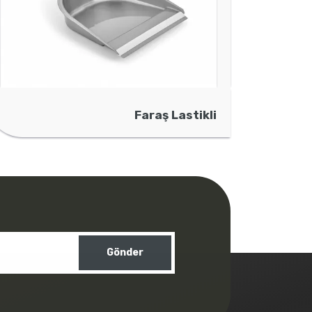
Faraş Lastikli
Gönder