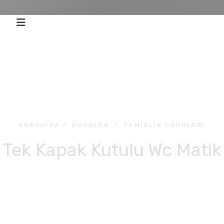
ANASAYFA
/
ÜRÜNLER
/
TEMIZLIK ÜRÜNLERI
Tek Kapak Kutulu Wc Matik