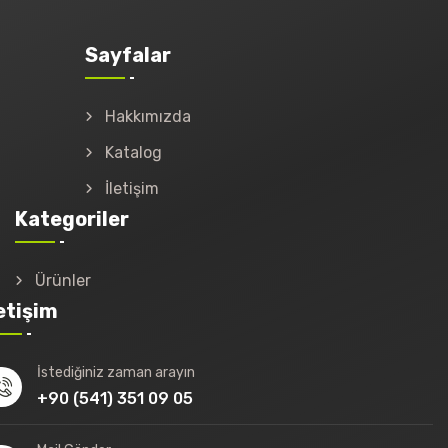
Sayfalar
Hakkımızda
Katalog
İletişim
Kategoriler
Ürünler
letişim
İstediğiniz zaman arayın
+90 (541) 351 09 05