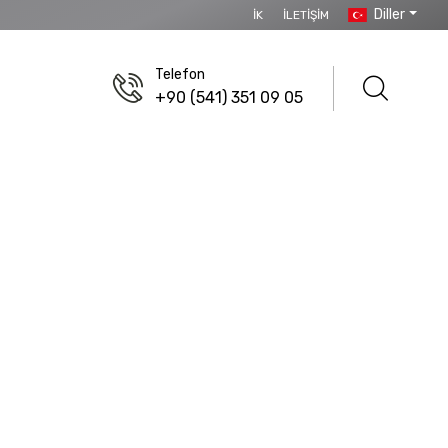
Diller
İK
İLETIŞIM
Telefon
+90 (541) 351 09 05