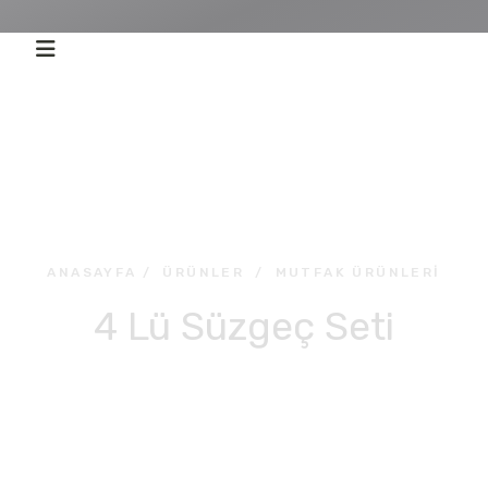
ANASAYFA
/
ÜRÜNLER
/
MUTFAK ÜRÜNLERI
4 Lü Süzgeç Seti